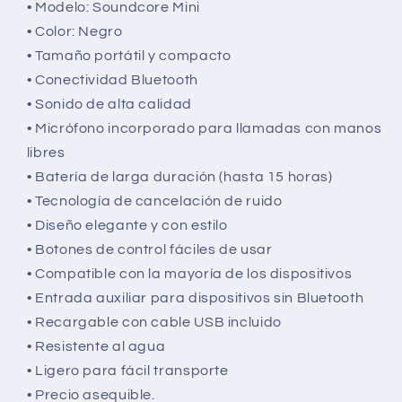
• Modelo: Soundcore Mini
sonido
de
• Color: Negro
de
alta
• Tamaño portátil y compacto
alta
calidad
calidad
en
• Conectividad Bluetooth
en
cualquier
• Sonido de alta calidad
cualquier
lugar
• Micrófono incorporado para llamadas con manos
lugar
y
libres
y
en
en
cualquier
• Batería de larga duración (hasta 15 horas)
cualquier
momento
• Tecnología de cancelación de ruido
momento
• Diseño elegante y con estilo
• Botones de control fáciles de usar
• Compatible con la mayoría de los dispositivos
• Entrada auxiliar para dispositivos sin Bluetooth
• Recargable con cable USB incluido
• Resistente al agua
• Ligero para fácil transporte
• Precio asequible.