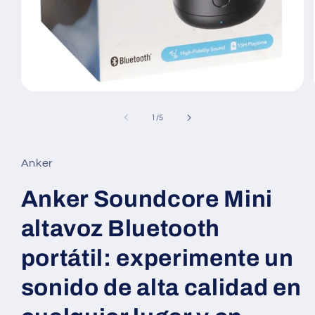
medios
abiertos1
en
de
1
/
5
modales
Anker
Anker Soundcore Mini
altavoz Bluetooth
portátil: experimente un
sonido de alta calidad en