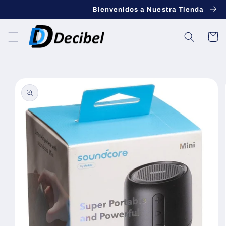
saltar al
Bienvenidos a Nuestra Tienda
contenido
Carro
Saltar a la
información
del
producto