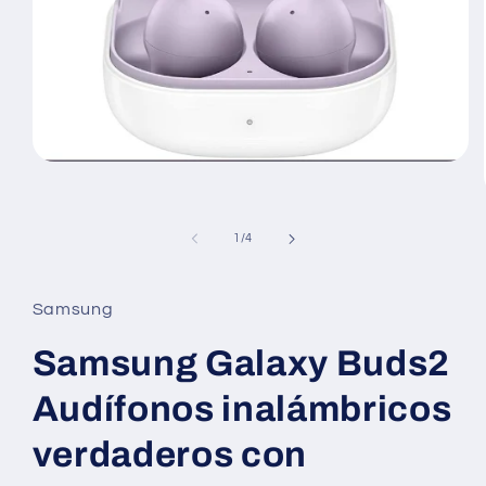
medios
abiertos1
en
modales
de
1
/
4
Samsung
Samsung Galaxy Buds2
Audífonos inalámbricos
verdaderos con