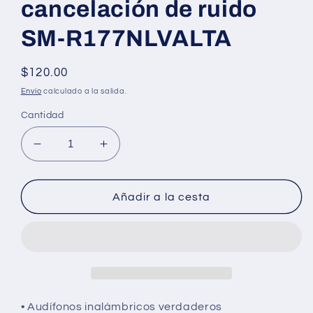
cancelación de ruido
SM-R177NLVALTA
Precio
$120.00
regular
Envío
calculado a la salida.
Cantidad
Disminuir
Aumentar
la
cantidad
cantidad
para
para
Samsung
Añadir a la cesta
Samsung
Galaxy
Galaxy
Buds2
Buds2
Audífonos
Audífonos
inalámbricos
inalámbricos
verdaderos
verdaderos
con
con
cancelación
• Audífonos inalámbricos verdaderos