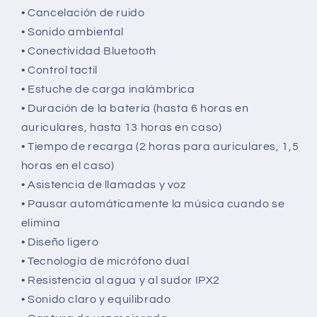
cancelación
de
• Cancelación de ruido
de
ruido
• Sonido ambiental
ruido
SM-
• Conectividad Bluetooth
SM-
R177NLVALTA
R177NLVALTA
• Control tactil
• Estuche de carga inalámbrica
• Duración de la batería (hasta 6 horas en
auriculares, hasta 13 horas en caso)
• Tiempo de recarga (2 horas para auriculares, 1,5
horas en el caso)
• Asistencia de llamadas y voz
• Pausar automáticamente la música cuando se
elimina
• Diseño ligero
• Tecnología de micrófono dual
• Resistencia al agua y al sudor IPX2
• Sonido claro y equilibrado