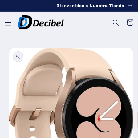
saltar al
Bienvenidos a Nuestra Tienda
contenido
Carro
Saltar a la
información
del
producto