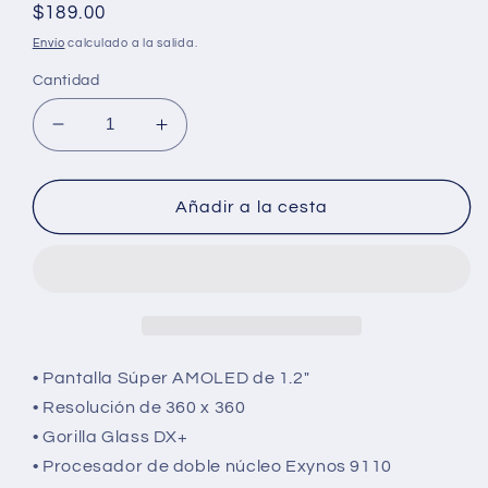
Precio
$189.00
regular
Envío
calculado a la salida.
Cantidad
Disminuir
Aumentar
la
cantidad
cantidad
para
para
Samsung
Añadir a la cesta
Samsung
Galaxy
Galaxy
Watch
Watch
4
4
40mm
40mm
(R860)
(R860)
Reloj
Reloj
inteligente
• Pantalla Súper AMOLED de 1.2"
inteligente
-
• Resolución de 360 ​​x 360
-
Smartwatch
• Gorilla Glass DX+
Smartwatch
• Procesador de doble núcleo Exynos 9110