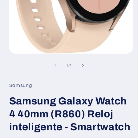
medios
abiertos1
en
de
1
/
4
modales
Samsung
Samsung Galaxy Watch
4 40mm (R860) Reloj
inteligente - Smartwatch