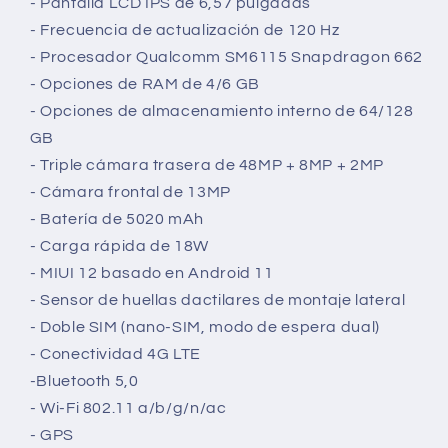
- Pantalla LCD IPS de 6,57 pulgadas
económico
definitivo
- Frecuencia de actualización de 120 Hz
definitivo
con
- Procesador Qualcomm SM6115 Snapdragon 662
con
funciones
- Opciones de RAM de 4/6 GB
funciones
de
de
alta
- Opciones de almacenamiento interno de 64/128
alta
gama
GB
gama
- Triple cámara trasera de 48MP + 8MP + 2MP
- Cámara frontal de 13MP
- Batería de 5020 mAh
- Carga rápida de 18W
- MIUI 12 basado en Android 11
- Sensor de huellas dactilares de montaje lateral
- Doble SIM (nano-SIM, modo de espera dual)
- Conectividad 4G LTE
-Bluetooth 5,0
- Wi-Fi 802.11 a/b/g/n/ac
- GPS