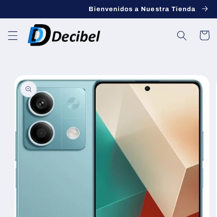
saltar al
Bienvenidos a Nuestra Tienda
contenido
Carro
Saltar a la
información
del
producto