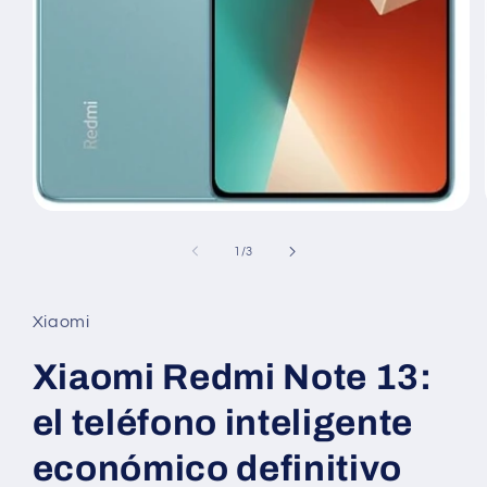
medios
abiertos1
en
de
1
/
3
modales
Xiaomi
Xiaomi Redmi Note 13:
el teléfono inteligente
económico definitivo